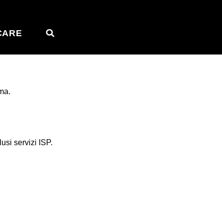
CARE
ma.
lusi servizi ISP.