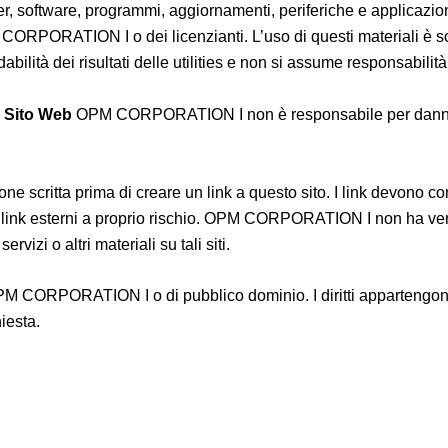
r, software, programmi, aggiornamenti, periferiche e applicazion
OPM CORPORATION I o dei licenzianti. L’uso di questi materiali è s
ità dei risultati delle utilities e non si assume responsabilità 
l Sito Web
OPM CORPORATION I non è responsabile per danni dire
ne scritta prima di creare un link a questo sito. I link devono c
i link esterni a proprio rischio. OPM CORPORATION I non ha verifi
rvizi o altri materiali su tali siti.
OPM CORPORATION I o di pubblico dominio. I diritti appartengo
iesta.