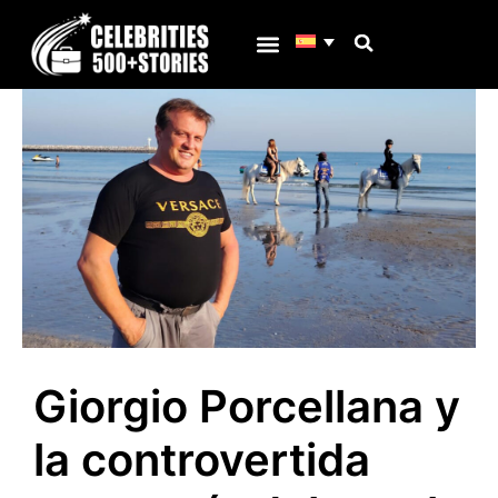
Ir
al
contenido
Porqué C500s
Giorgio Porcellana y
la controvertida