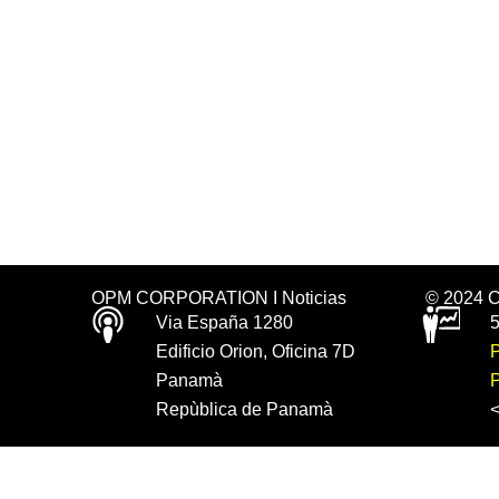
OPM CORPORATION I Noticias
© 2024 
Via España 1280
5
Edificio Orion, Oficina 7D
P
Panamà
P
Repùblica de Panamà